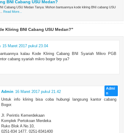
ring BNI Cabang USU Medan?
 BNI Cabang USU Medan Tanya: Mohon bantuannya kode kliring BNI cabang USU
p…
Read More...
de Kliring BNI Cabang USU Medan?"
n
15 Maret 2017 pukul 23.04
antuannya kalau Kode Kliring Cabang BNI Syariah Mikro PGB
ntor cabang syariah mikro bogor brp ya?
Admin
16 Maret 2017 pukul 21.42
Untuk info kliring bisa coba hubungi langsung kantor cabang
Bogor.
Jl. Perintis Kemerdekaan
Komplek Pertokoan Merdeka
Ruko Blok A No.10,
0251-834 1477, 0251-8341400