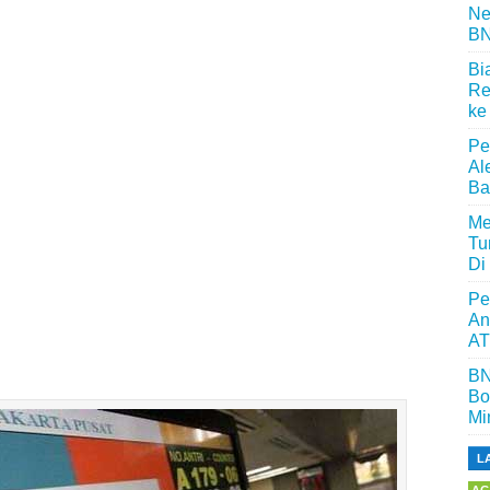
Ne
BN
Bi
Re
ke
Pe
Al
Ba
Me
Tu
Di
Pe
An
AT
BN
Bo
Mi
L