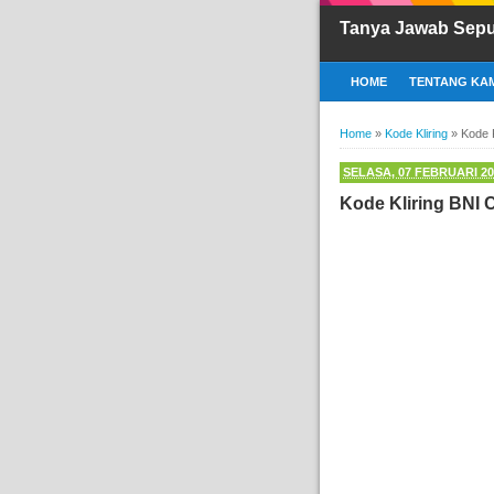
Tanya Jawab Sepu
HOME
TENTANG KAM
Home
»
Kode Kliring
»
Kode 
SELASA, 07 FEBRUARI 20
Kode Kliring BNI