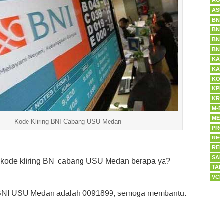
AG
AS
BN
BN
BN
BN
KA
KA
KO
KP
KR
M-
ME
Kode Kliring BNI Cabang USU Medan
PR
RE
RE
SA
kode kliring BNI cabang USU Medan berapa ya?
TA
VC
g BNI USU Medan adalah 0091899, semoga membantu.