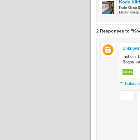
Kode Kli
Kode Kliring
Medan bera
2 Responses to "Ko
Unknow
mohoin b
Bogor/ ka
Balas
Balasan