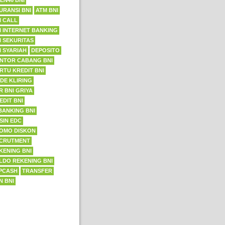
EN46 BNI
URANSI BNI
ATM BNI
I CALL
I INTERNET BANKING
I SEKURITAS
I SYARIAH
DEPOSITO
NTOR CABANG BNI
RTU KREDIT BNI
DE KLIRING
R BNI GRIYA
EDIT BNI
BANKING BNI
SIN EDC
OMO DISKON
CRUTMENT
KENING BNI
LDO REKENING BNI
PCASH
TRANSFER
N BNI