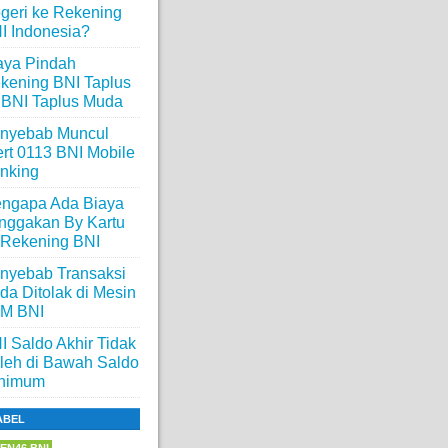
geri ke Rekening
I Indonesia?
aya Pindah
kening BNI Taplus
 BNI Taplus Muda
nyebab Muncul
ert 0113 BNI Mobile
nking
ngapa Ada Biaya
nggakan By Kartu
 Rekening BNI
nyebab Transaksi
da Ditolak di Mesin
M BNI
I Saldo Akhir Tidak
leh di Bawah Saldo
nimum
ABEL