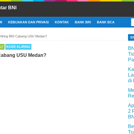
tar BNI
I
KEBIJAKAN DAN PRIVASI
KONTAK
BANK BRI
BANK BCA
Kliring BNI Cabang USU Medan?
E
17
KODE KLIRING
BN
Ti
 Cabang USU Medan?
Pa
Ka
La
di
Me
Re
Ap
2 
BN
Be
Tr