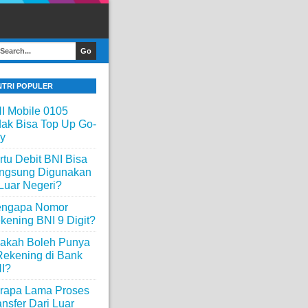
NTRI POPULER
I Mobile 0105
dak Bisa Top Up Go-
y
rtu Debit BNI Bisa
ngsung Digunakan
 Luar Negeri?
ngapa Nomor
kening BNI 9 Digit?
akah Boleh Punya
Rekening di Bank
I?
rapa Lama Proses
ansfer Dari Luar