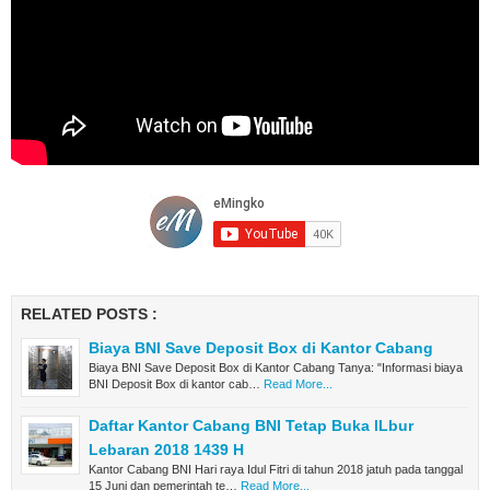
RELATED POSTS :
Biaya BNI Save Deposit Box di Kantor Cabang
Biaya BNI Save Deposit Box di Kantor Cabang Tanya: "Informasi biaya
BNI Deposit Box di kantor cab…
Read More...
Daftar Kantor Cabang BNI Tetap Buka lLbur
Lebaran 2018 1439 H
Kantor Cabang BNI Hari raya Idul Fitri di tahun 2018 jatuh pada tanggal
15 Juni dan pemerintah te…
Read More...