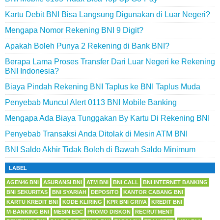
Kartu Debit BNI Bisa Langsung Digunakan di Luar Negeri?
Mengapa Nomor Rekening BNI 9 Digit?
Apakah Boleh Punya 2 Rekening di Bank BNI?
Berapa Lama Proses Transfer Dari Luar Negeri ke Rekening
BNI Indonesia?
Biaya Pindah Rekening BNI Taplus ke BNI Taplus Muda
Penyebab Muncul Alert 0113 BNI Mobile Banking
Mengapa Ada Biaya Tunggakan By Kartu Di Rekening BNI
Penyebab Transaksi Anda Ditolak di Mesin ATM BNI
BNI Saldo Akhir Tidak Boleh di Bawah Saldo Minimum
LABEL
AGEN46 BNI
ASURANSI BNI
ATM BNI
BNI CALL
BNI INTERNET BANKING
BNI SEKURITAS
BNI SYARIAH
DEPOSITO
KANTOR CABANG BNI
KARTU KREDIT BNI
KODE KLIRING
KPR BNI GRIYA
KREDIT BNI
M-BANKING BNI
MESIN EDC
PROMO DISKON
RECRUTMENT