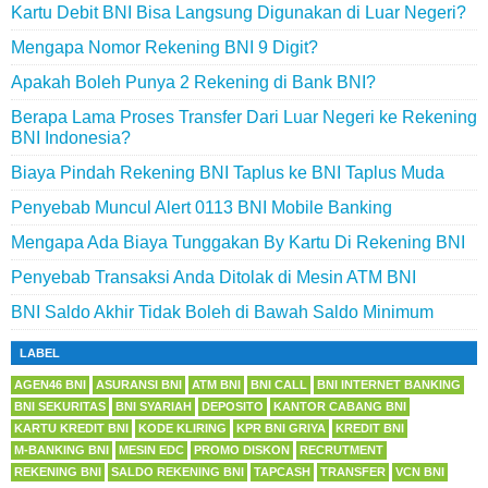
Kartu Debit BNI Bisa Langsung Digunakan di Luar Negeri?
Mengapa Nomor Rekening BNI 9 Digit?
Apakah Boleh Punya 2 Rekening di Bank BNI?
Berapa Lama Proses Transfer Dari Luar Negeri ke Rekening
BNI Indonesia?
Biaya Pindah Rekening BNI Taplus ke BNI Taplus Muda
Penyebab Muncul Alert 0113 BNI Mobile Banking
Mengapa Ada Biaya Tunggakan By Kartu Di Rekening BNI
Penyebab Transaksi Anda Ditolak di Mesin ATM BNI
BNI Saldo Akhir Tidak Boleh di Bawah Saldo Minimum
LABEL
AGEN46 BNI
ASURANSI BNI
ATM BNI
BNI CALL
BNI INTERNET BANKING
BNI SEKURITAS
BNI SYARIAH
DEPOSITO
KANTOR CABANG BNI
KARTU KREDIT BNI
KODE KLIRING
KPR BNI GRIYA
KREDIT BNI
M-BANKING BNI
MESIN EDC
PROMO DISKON
RECRUTMENT
REKENING BNI
SALDO REKENING BNI
TAPCASH
TRANSFER
VCN BNI