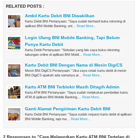
RELATED POSTS :
Ambil Kartu Debit BNI Diwakilkan
Kartu Debit BNI Pertanyaan: “Saya sudah berhasil buka rekening di
aplikasi BNI Mobile Banking, unt…
Read More...
Login Ulang BNI Mobile Banking, Tapi Belum
Punya Kartu Debit
Kartu Debit Pertanyaan: “Sebulan yang lalu saya buka rekening
tabungan online di aplikasi BNI Mobil…
Read More...
Kartu Debit BNI Dengan Nama di Mesin DigiCS
Mesin BNI DigiCS Pertanyaan: “Jika saya cetak kartu debit di mesin
BNI DigiCS apakah ada namanya at…
Read More...
Kartu ATM BNI Terblokir Masih Ditagih Admin
Kartu ATM BNI Pertanyaan: “Saya sudah melakukan pembelian kartu
ATM di aplikasi BNI Mobile Banking,…
Read More...
Ganti Alamat Pengiriman Kartu Debit BNI
Kartu Debit BNI Pertanyaan: “Saya sudah request kartu debit di aplikasi
BNI Mobile Banking, tapi ma…
Read More...
2 Responses to "Cara Melaporkan Kartu ATM BNI Tertelan di