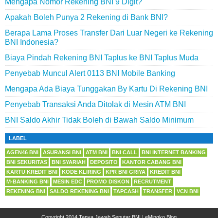
Mengapa Nomor Rekening BNI 9 Digit?
Apakah Boleh Punya 2 Rekening di Bank BNI?
Berapa Lama Proses Transfer Dari Luar Negeri ke Rekening
BNI Indonesia?
Biaya Pindah Rekening BNI Taplus ke BNI Taplus Muda
Penyebab Muncul Alert 0113 BNI Mobile Banking
Mengapa Ada Biaya Tunggakan By Kartu Di Rekening BNI
Penyebab Transaksi Anda Ditolak di Mesin ATM BNI
BNI Saldo Akhir Tidak Boleh di Bawah Saldo Minimum
LABEL
AGEN46 BNI
ASURANSI BNI
ATM BNI
BNI CALL
BNI INTERNET BANKING
BNI SEKURITAS
BNI SYARIAH
DEPOSITO
KANTOR CABANG BNI
KARTU KREDIT BNI
KODE KLIRING
KPR BNI GRIYA
KREDIT BNI
M-BANKING BNI
MESIN EDC
PROMO DISKON
RECRUTMENT
REKENING BNI
SALDO REKENING BNI
TAPCASH
TRANSFER
VCN BNI
Copyright 2014
Tanya Jawab Seputar BNI
|
eMingko Blog