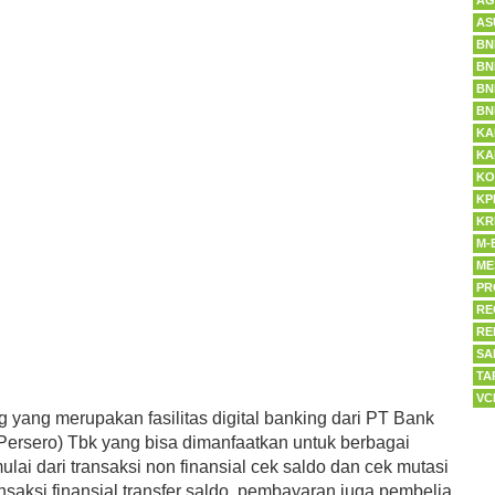
AG
AS
BN
BN
BN
BN
KA
KA
KO
KP
KR
M-
ME
PR
RE
RE
SA
TA
VC
g yang merupakan fasilitas digital banking dari PT Bank
Persero) Tbk yang bisa dimanfaatkan untuk berbagai
mulai dari transaksi non finansial cek saldo dan cek mutasi
nsaksi finansial transfer saldo, pembayaran juga pembelia