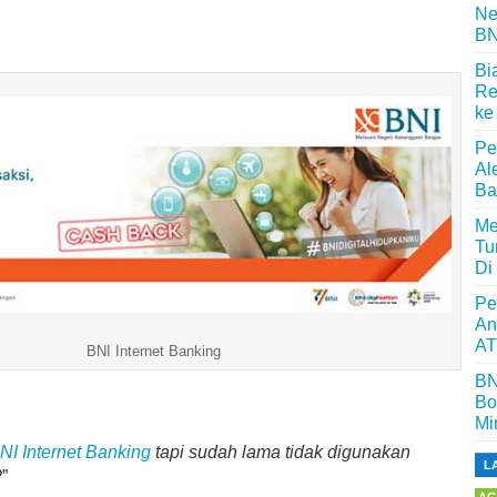
Ne
BN
Bi
Re
ke
Pe
Al
Ba
Me
Tu
Di
Pe
An
AT
BNI Internet Banking
BN
Bo
Mi
NI Internet Banking
tapi sudah lama tidak digunakan
L
?
”