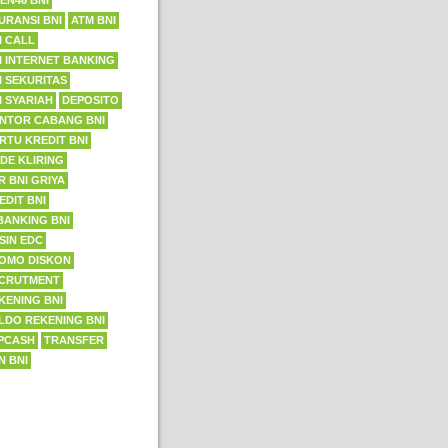
EN46 BNI
URANSI BNI
ATM BNI
I CALL
I INTERNET BANKING
I SEKURITAS
I SYARIAH
DEPOSITO
NTOR CABANG BNI
RTU KREDIT BNI
DE KLIRING
R BNI GRIYA
EDIT BNI
BANKING BNI
SIN EDC
OMO DISKON
CRUTMENT
KENING BNI
LDO REKENING BNI
PCASH
TRANSFER
N BNI