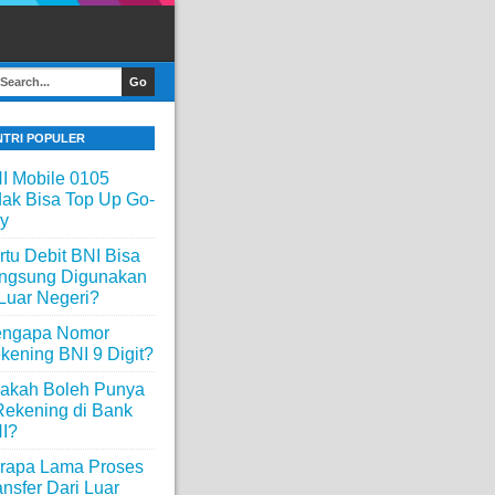
NTRI POPULER
I Mobile 0105
dak Bisa Top Up Go-
y
rtu Debit BNI Bisa
ngsung Digunakan
 Luar Negeri?
ngapa Nomor
kening BNI 9 Digit?
akah Boleh Punya
Rekening di Bank
I?
rapa Lama Proses
ansfer Dari Luar