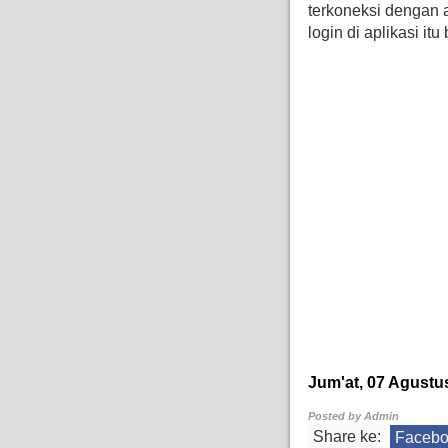
terkoneksi dengan 
login di aplikasi it
Jum'at, 07 Agustu
Posted by
Admin
Share ke:
Faceb