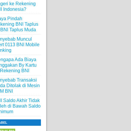
geri ke Rekening
I Indonesia?
aya Pindah
kening BNI Taplus
 BNI Taplus Muda
nyebab Muncul
ert 0113 BNI Mobile
nking
ngapa Ada Biaya
nggakan By Kartu
 Rekening BNI
nyebab Transaksi
da Ditolak di Mesin
M BNI
I Saldo Akhir Tidak
leh di Bawah Saldo
nimum
ABEL