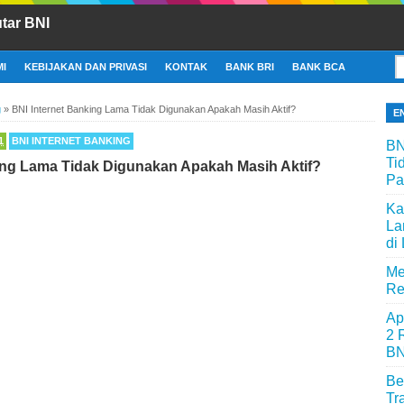
tar BNI
I
KEBIJAKAN DAN PRIVASI
KONTAK
BANK BRI
BANK BCA
g
»
BNI Internet Banking Lama Tidak Digunakan Apakah Masih Aktif?
E
1
BNI INTERNET BANKING
BN
Ti
ing Lama Tidak Digunakan Apakah Masih Aktif?
Pa
Ka
La
di
Me
Re
Ap
2 
BN
Be
Tr