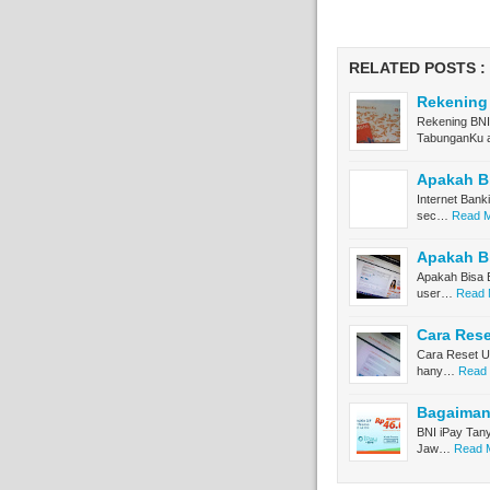
RELATED POSTS :
Rekening
Rekening BNI
TabunganKu
Apakah Bi
Internet Bank
sec…
Read M
Apakah Bi
Apakah Bisa B
user…
Read 
Cara Rese
Cara Reset Us
hany…
Read 
Bagaimana
BNI iPay Tany
Jaw…
Read M