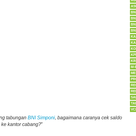
AG
AS
BN
BN
BN
BN
KA
KA
KO
KP
KR
M-
ME
PR
RE
RE
SA
TA
VC
ing tabungan
BNI Simponi
, bagaimana caranya cek saldo
a ke kantor cabang?
”