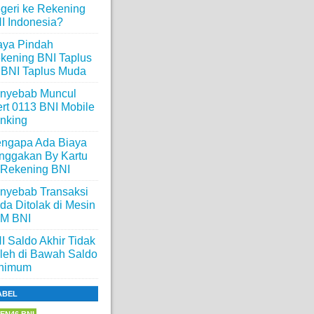
geri ke Rekening
I Indonesia?
aya Pindah
kening BNI Taplus
 BNI Taplus Muda
nyebab Muncul
ert 0113 BNI Mobile
nking
ngapa Ada Biaya
nggakan By Kartu
 Rekening BNI
nyebab Transaksi
da Ditolak di Mesin
M BNI
I Saldo Akhir Tidak
leh di Bawah Saldo
nimum
ABEL