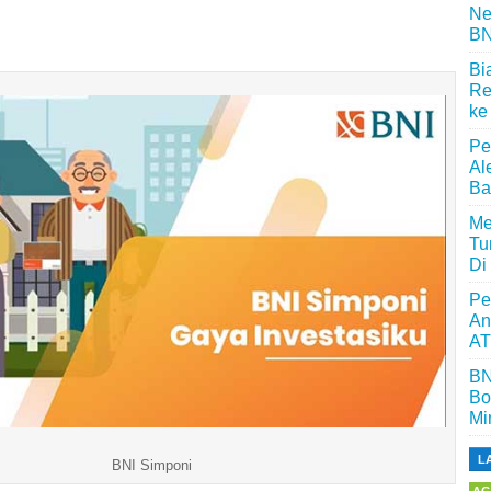
Ne
BN
Bi
Re
ke
Pe
Al
Ba
Me
Tu
Di
Pe
An
AT
BN
Bo
Mi
L
BNI Simponi