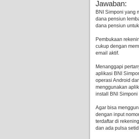
Jawaban:
BNI Simponi yang 
dana pensiun lemb
dana pensiun untuk
Pembukaan rekening
cukup dengan memb
email aktif.
Menanggapi pertany
aplikasi BNI Simpon
operasi Android da
menggunakan aplikas
install BNI Simponi
Agar bisa mengguna
dengan input nomor 
terdaftar di rekeni
dan ada pulsa seti