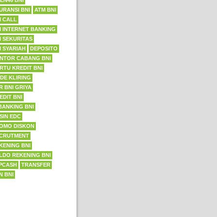
EN46 BNI
URANSI BNI
ATM BNI
I CALL
I INTERNET BANKING
I SEKURITAS
I SYARIAH
DEPOSITO
NTOR CABANG BNI
RTU KREDIT BNI
DE KLIRING
R BNI GRIYA
EDIT BNI
BANKING BNI
SIN EDC
OMO DISKON
CRUTMENT
KENING BNI
LDO REKENING BNI
PCASH
TRANSFER
N BNI