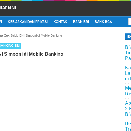
tar BNI
I
KEBIJAKAN DAN PRIVASI
KONTAK
BANK BRI
BANK BCA
ra Cek Saldo BNI Simponi di Mobile Banking
E
BANKING BNI
BN
Ti
I Simponi di Mobile Banking
Pa
Ka
La
di
Me
Re
Ap
2 
BN
Be
Tr