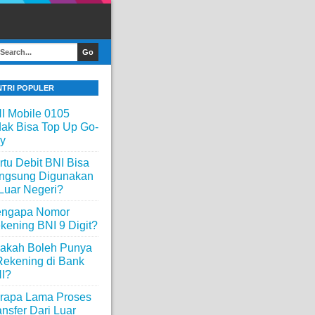
NTRI POPULER
I Mobile 0105
dak Bisa Top Up Go-
y
rtu Debit BNI Bisa
ngsung Digunakan
 Luar Negeri?
ngapa Nomor
kening BNI 9 Digit?
akah Boleh Punya
Rekening di Bank
I?
rapa Lama Proses
ansfer Dari Luar