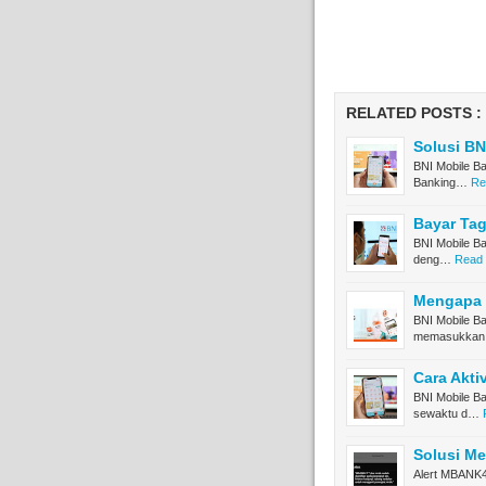
RELATED POSTS :
Solusi BN
BNI Mobile Ba
Banking…
Re
Bayar Tag
BNI Mobile Ba
deng…
Read 
Mengapa B
BNI Mobile Ba
memasukkan
Cara Akti
BNI Mobile Ba
sewaktu d…
Solusi Me
Alert MBANK41