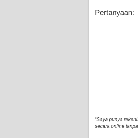
Pertanyaan:
“
Saya punya reken
secara online tanp