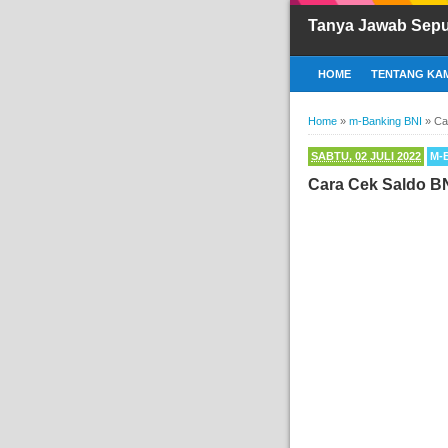
Tanya Jawab Sepu
HOME
TENTANG KAM
Home
»
m-Banking BNI
»
Ca
SABTU, 02 JULI 2022
M-
Cara Cek Saldo BN