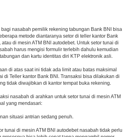
i bagi nasabah pemilik rekening tabungan Bank BNI bisa
eberapa metode diantaranya setor di teller kantor Bank
 atau di mesin ATM BNI autodebet. Untuk setor tunai di
sabah harus mengisi formulir terlebih dahulu kemudian
bungan dan kartu identitas diri KTP elektronik asli.
n di atas saat ini tidak ada limit atau batas maksimal
ai di Teller kantor Bank BNI. Transaksi bisa dilakukan di
ng tidak diwajibkan di kantor tempat buka rekening.
saksi nasabah di arahkan untuk setor tunai di mesin ATM
al yang mendasari:
nan situasi antrian sedang penuh.
or tunai di mesin ATM BNI autodebet nasabah tidak perlu
an prosesnya bisa lebih cepat tanpa mengambil nomor