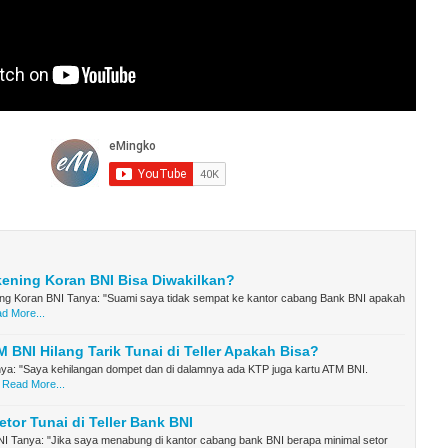
ening Koran BNI Bisa Diwakilkan?
ng Koran BNI Tanya: "Suami saya tidak sempat ke kantor cabang Bank BNI apakah
d More...
 BNI Hilang Tarik Tunai di Teller Apakah Bisa?
nya: "Saya kehilangan dompet dan di dalamnya ada KTP juga kartu ATM BNI.
Read More...
etor Tunai di Teller Bank BNI
NI Tanya: "Jika saya menabung di kantor cabang bank BNI berapa minimal setor