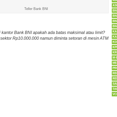
AG
AS
Teller Bank BNI
BN
BN
BN
BN
KA
 kantor Bank BNI apakah ada batas maksimal atau limit?
KA
 sektor Rp10.000.000 namun diminta setoran di mesin ATM
KO
KP
KR
M-
ME
PR
RE
RE
SA
TA
VC