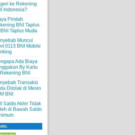
geri ke Rekening
I Indonesia?
aya Pindah
kening BNI Taplus
 BNI Taplus Muda
nyebab Muncul
ert 0113 BNI Mobile
nking
ngapa Ada Biaya
nggakan By Kartu
 Rekening BNI
nyebab Transaksi
da Ditolak di Mesin
M BNI
I Saldo Akhir Tidak
leh di Bawah Saldo
nimum
ABEL