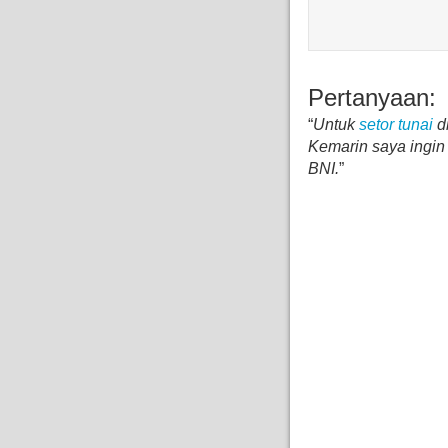
Pertanyaan:
“
Untuk
setor tunai
di
Kemarin saya ingin
BNI.
”