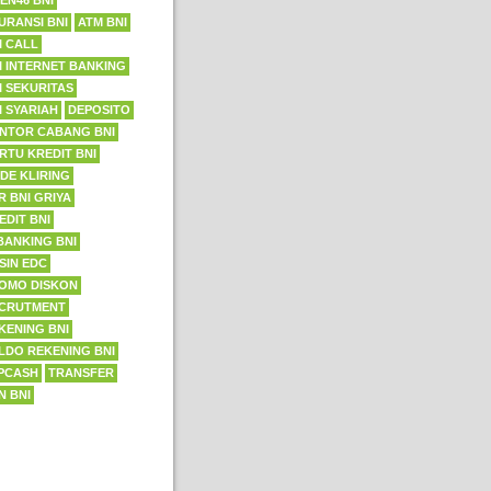
EN46 BNI
URANSI BNI
ATM BNI
I CALL
I INTERNET BANKING
I SEKURITAS
I SYARIAH
DEPOSITO
NTOR CABANG BNI
RTU KREDIT BNI
DE KLIRING
R BNI GRIYA
EDIT BNI
BANKING BNI
SIN EDC
OMO DISKON
CRUTMENT
KENING BNI
LDO REKENING BNI
PCASH
TRANSFER
N BNI