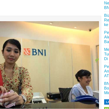
Ne
BN
Bi
Re
ke
Pe
Al
Ba
Me
Tu
Di
Pe
An
AT
BN
Bo
Mi
L