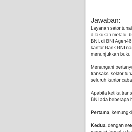
Jawaban:
Layanan setor tuna
dilakukan melalui b
BNI, di BNI Agen46,
kantor Bank BNI na
menunjukkan buku ta
Menangani pertanyaa
transaksi sektor tun
seluruh kantor caba
Apabila ketika tran
BNI ada beberapa h
Pertama
, kemungki
Kedua
, dengan set
mengisi formulir d