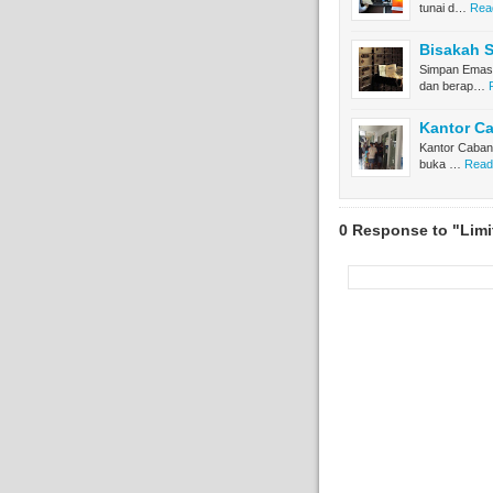
tunai d…
Read
Bisakah 
Simpan Emas 
dan berap…
Kantor C
Kantor Cabang
buka …
Read
0 Response to "Limit