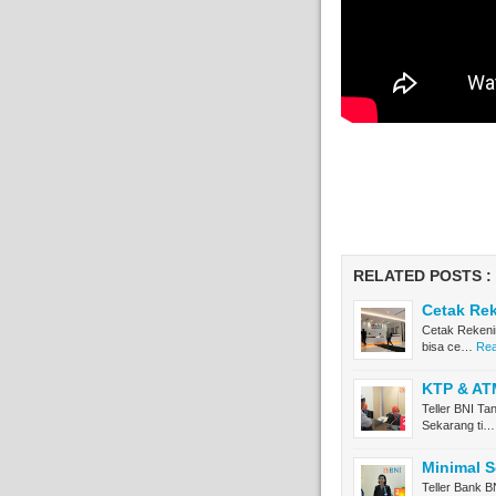
RELATED POSTS :
Cetak Rek
Cetak Rekeni
bisa ce…
Rea
KTP & ATM
Teller BNI Ta
Sekarang ti…
Minimal S
Teller Bank B