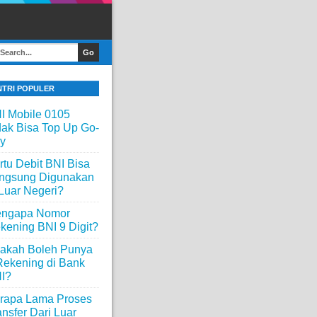
NTRI POPULER
I Mobile 0105
dak Bisa Top Up Go-
y
rtu Debit BNI Bisa
ngsung Digunakan
 Luar Negeri?
ngapa Nomor
kening BNI 9 Digit?
akah Boleh Punya
Rekening di Bank
I?
rapa Lama Proses
ansfer Dari Luar