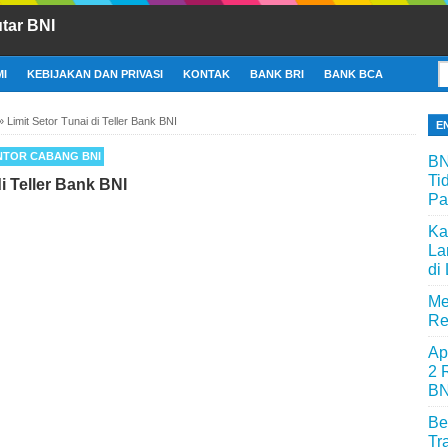
tar BNI
I
KEBIJAKAN DAN PRIVASI
KONTAK
BANK BRI
BANK BCA
»
Limit Setor Tunai di Teller Bank BNI
E
NTOR CABANG BNI
BN
Ti
di Teller Bank BNI
Pa
Ka
La
di
Me
Re
Ap
2 
BN
Be
Tr