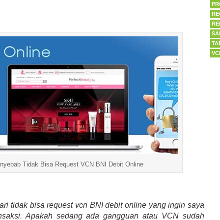
PR
RE
RE
SA
TA
VC
nyebab Tidak Bisa Request VCN BNI Debit Online
i tidak bisa request vcn BNI debit online yang ingin saya
ansaksi. Apakah sedang ada gangguan atau VCN sudah