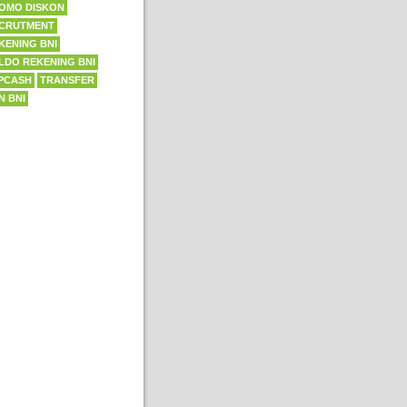
OMO DISKON
CRUTMENT
KENING BNI
LDO REKENING BNI
PCASH
TRANSFER
N BNI