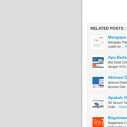
RELATED POSTS :
Mengapa 
Mengapa Tida
sudah ter…
R
Apa Beda
BNI Debit Onl
dengan VCN
Aktivasi 
Aktivasi Debi
layanan Deb
Apakah VC
3D Secure Ta
Onlin…
Read 
Bagaiman
Bagaimana Ca