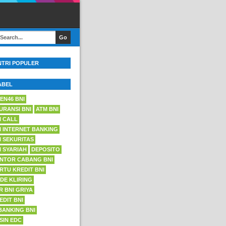
NTRI POPULER
ABEL
EN46 BNI
URANSI BNI
ATM BNI
I CALL
I INTERNET BANKING
I SEKURITAS
I SYARIAH
DEPOSITO
NTOR CABANG BNI
RTU KREDIT BNI
DE KLIRING
R BNI GRIYA
EDIT BNI
BANKING BNI
SIN EDC