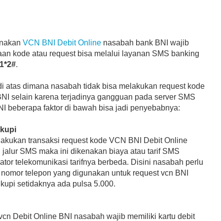
unakan
VCN BNI Debit Online
nasabah bank BNI wajib
an kode atau request bisa melalui layanan SMS banking
1*2#
.
 di atas dimana nasabah tidak bisa melakukan request kode
NI selain karena terjadinya gangguan pada server SMS
NI beberapa faktor di bawah bisa jadi penyebabnya:
ukupi
akukan transaksi request kode VCN BNI Debit Online
alur SMS maka ini dikenakan biaya atau tarif SMS
ator telekomunikasi tarifnya berbeda. Disini nasabah perlu
nomor telepon yang digunakan untuk request vcn BNI
kupi setidaknya ada pulsa 5.000.
vcn Debit Online BNI nasabah wajib memiliki kartu debit