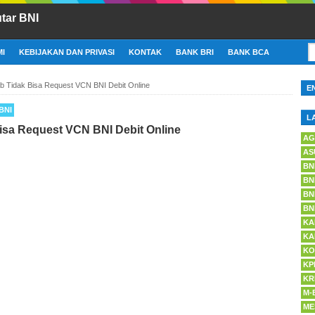
tar BNI
I
KEBIJAKAN DAN PRIVASI
KONTAK
BANK BRI
BANK BCA
 Tidak Bisa Request VCN BNI Debit Online
E
BNI
L
isa Request VCN BNI Debit Online
AG
AS
BN
BN
BN
BN
KA
KA
KO
KP
KR
M-
ME