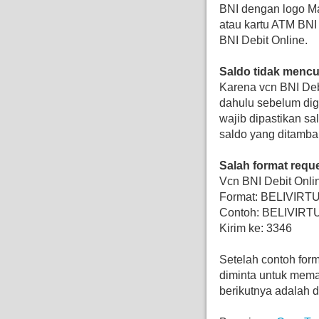
BNI dengan logo Ma
atau kartu ATM BNI
BNI Debit Online.
Saldo tidak menc
Karena vcn BNI Debi
dahulu sebelum dig
wajib dipastikan s
saldo yang ditamba
Salah format requ
Vcn BNI Debit Onlin
Format: BELIVIR
Contoh: BELIVI
Kirim ke: 3346
Setelah contoh for
diminta untuk mem
berikutnya adalah 