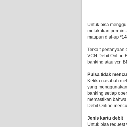
Untuk bisa mengg
melakukan perminta
maupun dial-up
*14
Terkait pertanyaan
VCN Debit Online B
banking atau vcn B
Pulsa tidak menc
Ketika nasabah mel
yang menggunakan j
banking setiap oper
memastikan bahwa 
Debit Online mencu
Jenis kartu debit
Untuk bisa request 