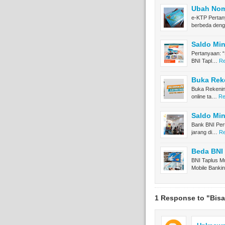
Ubah Nom
e-KTP Pertan
berbeda den
Saldo Mi
Pertanyaan: 
BNI Tapl…
Re
Buka Reke
Buka Rekenin
online ta…
Re
Saldo Mi
Bank BNI Pert
jarang di…
Re
Beda BNI
BNI Taplus M
Mobile Banki
1 Response to "Bis