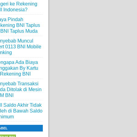
geri ke Rekening
I Indonesia?
aya Pindah
kening BNI Taplus
 BNI Taplus Muda
nyebab Muncul
ert 0113 BNI Mobile
nking
ngapa Ada Biaya
nggakan By Kartu
 Rekening BNI
nyebab Transaksi
da Ditolak di Mesin
M BNI
I Saldo Akhir Tidak
leh di Bawah Saldo
nimum
ABEL