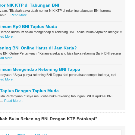
or NIK KTP di Tabungan BNI
yaan: “Bisakah saya ubah nomor NIK KTP di rekening tabungan BNI karena
gan n…
Read More...
nimum Rp0 BNI Taplus Muda
“Berapa minimum saldo mengendap di rekening BNI Taplus Muda? Apakah mengikuti
ad More...
ning BNI Online Harus di Jam Kerja?
g BNI Online Pertanyaan: “Katanya sekarang bisa buka rekening Bank BNI secara
ad More...
nimum Mengendap Rekening BNI Tappa
anyaan: “Saya punya rekening BNI Tappa dari perusahaan tempat bekerja, tapi
ad More...
 Taplus Dengan Taplus Muda
uda Pertanyaan: “Saya mau coba buka rekening tabungan BNI di aplikasi BNI
n…
Read More...
akah Buka Rekening BNI Dengan KTP Fotokopi"