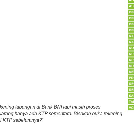
AG
AS
BN
BN
BN
BN
KA
KA
KO
KP
KR
M-
ME
PR
RE
RE
SA
TA
ekening tabungan di Bank BNI tapi masih proses
VC
arang hanya ada KTP sementara. Bisakah buka rekening
pi KTP sebelumnya?
"