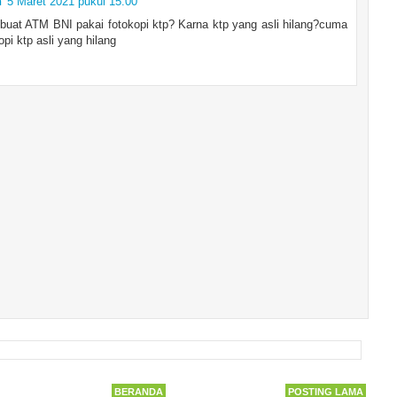
n
5 Maret 2021 pukul 15.00
buat ATM BNI pakai fotokopi ktp? Karna ktp yang asli hilang?cuma
opi ktp asli yang hilang
BERANDA
POSTING LAMA