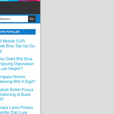
NTRI POPULER
I Mobile 0105
dak Bisa Top Up Go-
y
rtu Debit BNI Bisa
ngsung Digunakan
 Luar Negeri?
ngapa Nomor
kening BNI 9 Digit?
akah Boleh Punya
Rekening di Bank
I?
rapa Lama Proses
ansfer Dari Luar