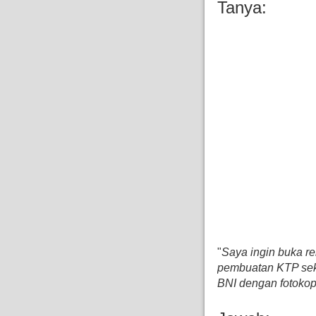
Tanya:
"
Saya ingin buka r
pembuatan KTP sek
BNI dengan fotoko