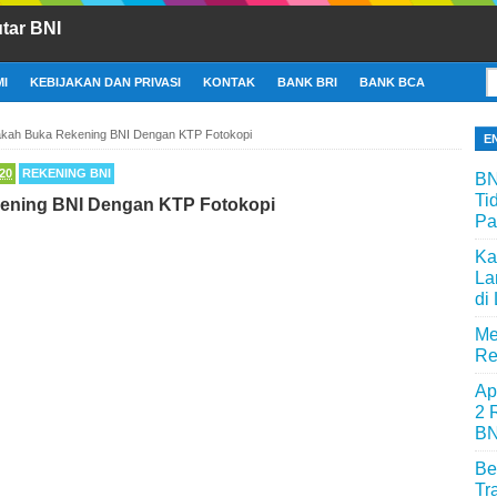
tar BNI
I
KEBIJAKAN DAN PRIVASI
KONTAK
BANK BRI
BANK BCA
akah Buka Rekening BNI Dengan KTP Fotokopi
E
20
REKENING BNI
BN
Ti
ening BNI Dengan KTP Fotokopi
Pa
Ka
La
di
Me
Re
Ap
2 
BN
Be
Tr