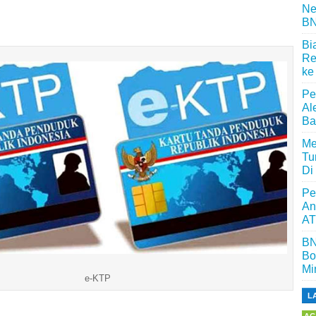
Ne
BN
Bi
Re
ke
Pe
Al
Ba
Me
Tu
Di
Pe
An
AT
BN
Bo
Mi
e-KTP
L