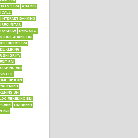
EN46 BNI
URANSI BNI
ATM BNI
I CALL
I INTERNET BANKING
I SEKURITAS
I SYARIAH
DEPOSITO
NTOR CABANG BNI
RTU KREDIT BNI
DE KLIRING
R BNI GRIYA
EDIT BNI
BANKING BNI
SIN EDC
OMO DISKON
CRUTMENT
KENING BNI
LDO REKENING BNI
PCASH
TRANSFER
N BNI