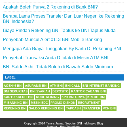
Apakah Boleh Punya 2 Rekening di Bank BNI?
Berapa Lama Proses Transfer Dari Luar Negeri ke Rekening
BNI Indonesia?
Biaya Pindah Rekening BNI Taplus ke BNI Taplus Muda
Penyebab Muncul Alert 0113 BNI Mobile Banking
Mengapa Ada Biaya Tunggakan By Kartu Di Rekening BNI
Penyebab Transaksi Anda Ditolak di Mesin ATM BNI
BNI Saldo Akhir Tidak Boleh di Bawah Saldo Minimum
LABEL
AGEN46 BNI
ASURANSI BNI
ATM BNI
BNI CALL
BNI INTERNET BANKING
BNI SEKURITAS
BNI SYARIAH
DEPOSITO
KANTOR CABANG BNI
KARTU KREDIT BNI
KODE KLIRING
KPR BNI GRIYA
KREDIT BNI
M-BANKING BNI
MESIN EDC
PROMO DISKON
RECRUTMENT
REKENING BNI
SALDO REKENING BNI
TAPCASH
TRANSFER
VCN BNI
Copyright 2014
Tanya Jawab Seputar BNI
|
eMingko Blog
Blogger
-
Evo Templates