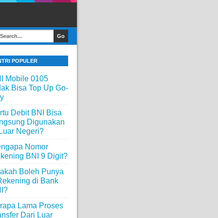
NTRI POPULER
I Mobile 0105
dak Bisa Top Up Go-
y
rtu Debit BNI Bisa
ngsung Digunakan
 Luar Negeri?
ngapa Nomor
kening BNI 9 Digit?
akah Boleh Punya
Rekening di Bank
I?
rapa Lama Proses
ansfer Dari Luar