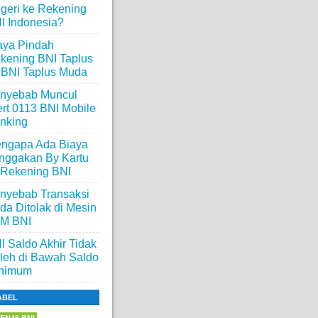
geri ke Rekening
I Indonesia?
aya Pindah
kening BNI Taplus
 BNI Taplus Muda
nyebab Muncul
ert 0113 BNI Mobile
nking
ngapa Ada Biaya
nggakan By Kartu
 Rekening BNI
nyebab Transaksi
da Ditolak di Mesin
M BNI
I Saldo Akhir Tidak
leh di Bawah Saldo
nimum
ABEL