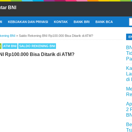
tar BNI
I
KEBIJAKAN DAN PRIVASI
KONTAK
BANK BRI
BANK BCA
kening BNI
»
Saldo Rekening BNI Rp100.000 Bisa Ditarik di ATM?
E
0
ATM BNI
SALDO REKENING BNI
BN
Ti
I Rp100.000 Bisa Ditarik di ATM?
Pa
Ka
La
di
Me
Re
Ap
2 
BN
Be
Tr