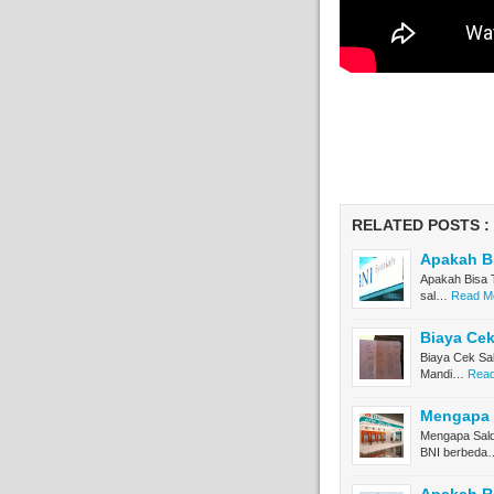
RELATED POSTS :
Apakah Bi
Apakah Bisa T
sal…
Read Mo
Biaya Cek
Biaya Cek Sa
Mandi…
Read
Mengapa 
Mengapa Sald
BNI berbeda