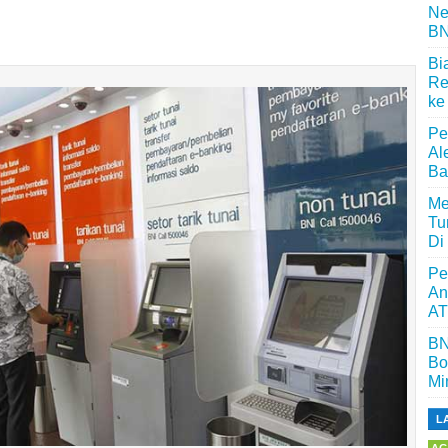
Ne
BN
Bi
Re
ke
Pe
Al
Ba
Me
Tu
Di
Pe
An
AT
BN
Bo
Mi
L