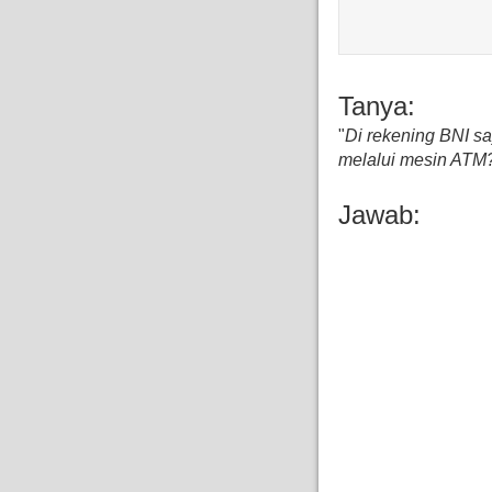
Tanya:
"
Di rekening BNI sa
melalui mesin ATM
Jawab: