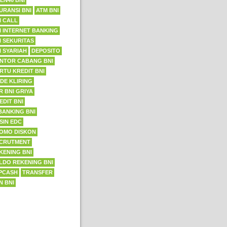
EN46 BNI
URANSI BNI
ATM BNI
I CALL
I INTERNET BANKING
I SEKURITAS
I SYARIAH
DEPOSITO
NTOR CABANG BNI
RTU KREDIT BNI
DE KLIRING
R BNI GRIYA
EDIT BNI
BANKING BNI
SIN EDC
OMO DISKON
CRUTMENT
KENING BNI
LDO REKENING BNI
PCASH
TRANSFER
N BNI