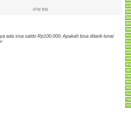
AG
AS
ATM BNI
BN
BN
BN
BN
KA
ya ada sisa saldo Rp100.000. Apakah bisa ditarik tunai
KA
?
"
KO
KP
KR
M-
ME
PR
RE
RE
SA
TA
VC