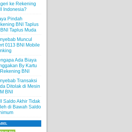
geri ke Rekening
I Indonesia?
aya Pindah
kening BNI Taplus
 BNI Taplus Muda
nyebab Muncul
ert 0113 BNI Mobile
nking
ngapa Ada Biaya
nggakan By Kartu
 Rekening BNI
nyebab Transaksi
da Ditolak di Mesin
M BNI
I Saldo Akhir Tidak
leh di Bawah Saldo
nimum
ABEL