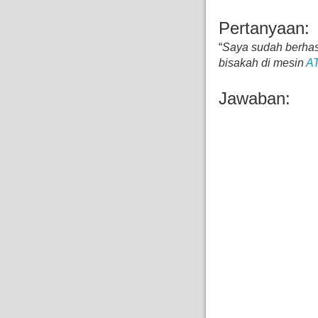
Pertanyaan:
“
Saya sudah berhasi
bisakah di mesin
A
Jawaban: