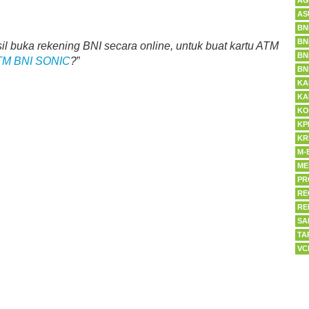
AG
AS
BN
BN
l buka rekening BNI secara online, untuk buat kartu ATM
BN
TM BNI SONIC
?
”
BN
KA
KA
KO
KP
KR
M-
ME
PR
RE
RE
SA
TA
VC