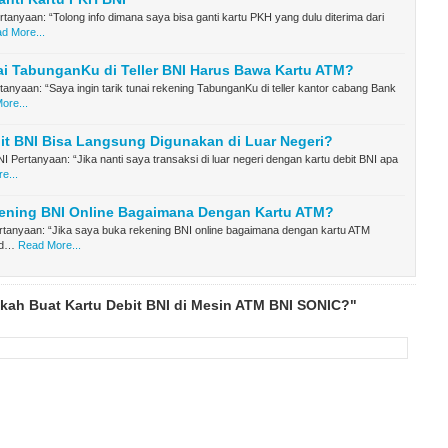
tanyaan: “Tolong info dimana saya bisa ganti kartu PKH yang dulu diterima dari
d More...
ai TabunganKu di Teller BNI Harus Bawa Kartu ATM?
rtanyaan: “Saya ingin tarik tunai rekening TabunganKu di teller kantor cabang Bank
ore...
it BNI Bisa Langsung Digunakan di Luar Negeri?
NI Pertanyaan: “Jika nanti saya transaksi di luar negeri dengan kartu debit BNI apa
e...
ening BNI Online Bagaimana Dengan Kartu ATM?
rtanyaan: “Jika saya buka rekening BNI online bagaimana dengan kartu ATM
 d…
Read More...
kah Buat Kartu Debit BNI di Mesin ATM BNI SONIC?"