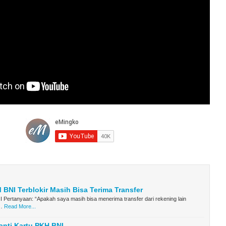
 BNI Terblokir Masih Bisa Terima Transfer
 Pertanyaan: “Apakah saya masih bisa menerima transfer dari rekening lain
…
Read More...
nti Kartu PKH BNI