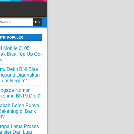
NTRI POPULER
I Mobile 0105
dak Bisa Top Up Go-
y
rtu Debit BNI Bisa
ngsung Digunakan
 Luar Negeri?
ngapa Nomor
kening BNI 9 Digit?
akah Boleh Punya
Rekening di Bank
I?
rapa Lama Proses
ansfer Dari Luar