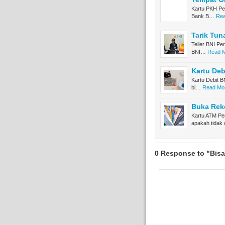
Kartu PKH Per
Bank B…
Rea
Tarik Tun
Teller BNI Pe
BNI…
Read M
Kartu Deb
Kartu Debit B
bi…
Read Mor
Buka Rek
Kartu ATM Pe
apakah tidak
0 Response to "Bisa