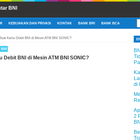
tar BNI
I
KEBIJAKAN DAN PRIVASI
KONTAK
BANK BRI
BANK BCA
Buat Kartu Debit BNI di Mesin ATM BNI SONIC?
E
 BNI
BN
Ti
u Debit BNI di Mesin ATM BNI SONIC?
Pa
Ka
La
di
Me
Re
Ap
2 
BN
Be
Tr