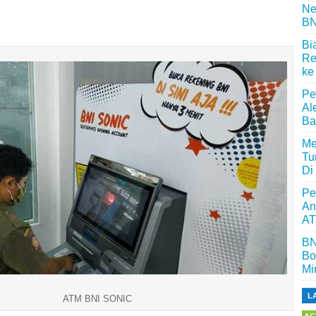
Ne
BN
Bi
Re
ke
Pe
Al
Ba
Me
Tu
Di
Pe
An
AT
BN
Bo
Mi
L
ATM BNI SONIC