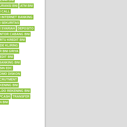
EN46 BNI
URANSI BNI
ATM BNI
I CALL
I INTERNET BANKING
I SEKURITAS
I SYARIAH
DEPOSITO
NTOR CABANG BNI
RTU KREDIT BNI
DE KLIRING
R BNI GRIYA
EDIT BNI
BANKING BNI
SIN EDC
OMO DISKON
CRUTMENT
KENING BNI
LDO REKENING BNI
PCASH
TRANSFER
N BNI