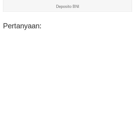
Deposito BNI
Pertanyaan: