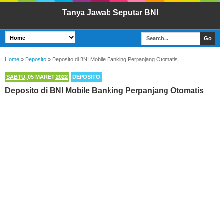
Tanya Jawab Seputar BNI
Home
»
Deposito
»
Deposito di BNI Mobile Banking Perpanjang Otomatis
SABTU, 05 MARET 2022
DEPOSITO
Deposito di BNI Mobile Banking Perpanjang Otomatis