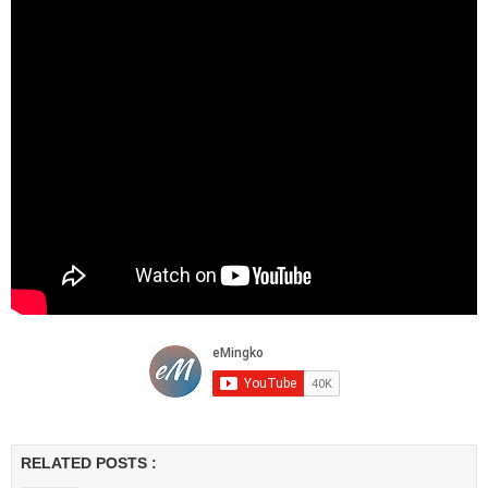
RELATED POSTS :