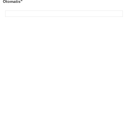
Otomatis"