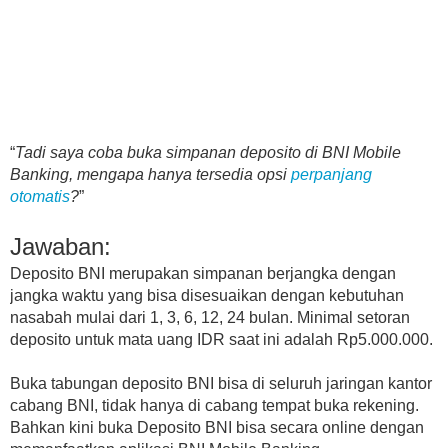
“
Tadi saya coba buka simpanan deposito di BNI Mobile
Banking, mengapa hanya tersedia opsi
perpanjang
otomatis
?
”
Jawaban:
Deposito BNI merupakan simpanan berjangka dengan
jangka waktu yang bisa disesuaikan dengan kebutuhan
nasabah mulai dari 1, 3, 6, 12, 24 bulan. Minimal setoran
deposito untuk mata uang IDR saat ini adalah Rp5.000.000.
Buka tabungan deposito BNI bisa di seluruh jaringan kantor
cabang BNI, tidak hanya di cabang tempat buka rekening.
Bahkan kini buka Deposito BNI bisa secara online dengan